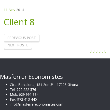
11 Nov
2014
Client 8
PREVIOUS POST
NEXT POST
Masferrer Economistes
Ctra. Barcelona, 181 2on 3ª - 17003 Girona
Tel: 972 222 576
Mob: 629 991 334
Fax: 972 413 440
info@masferrereconomistes.com