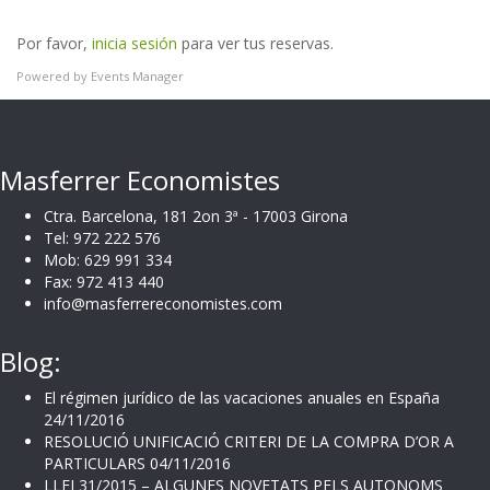
Por favor,
inicia sesión
para ver tus reservas.
Powered by
Events Manager
Masferrer Economistes
Ctra. Barcelona, 181 2on 3ª - 17003 Girona
Tel: 972 222 576
Mob: 629 991 334
Fax: 972 413 440
info@masferrereconomistes.com
Blog:
El régimen jurídico de las vacaciones anuales en España
24/11/2016
RESOLUCIÓ UNIFICACIÓ CRITERI DE LA COMPRA D’OR A
PARTICULARS
04/11/2016
LLEI 31/2015 – ALGUNES NOVETATS PELS AUTONOMS